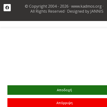
© Copyright 2004 - 2026 ·
www.kadmos.org
·
All Rights Reserved
· Designed by JANNIS
Καλωσορίσατε στην διαδικτυακή αγορά μας
Τα cookies βοηθούν στην παροχή των υπηρεσιών μας, στην βε
της εμπειρίας
περιήγησής σας, καθώς και στην αναλυση της επισκεψιμότητας
Χρησιμοποιώντας τις υπηρεσίες μας, συμφωνείτε με την αποδο
cookies...
Αποδοχή
Απόρριψη