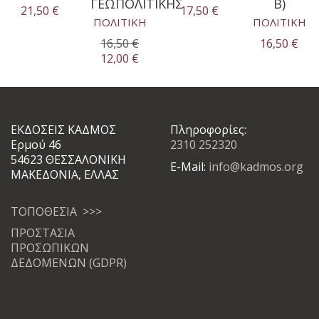
ΓΕΩΠΟΛΙΤΙΚΗΣ
΄)
21,50
€
17,50
€
ΠΟΛΙΤΙΚΗ
ΠΟΛΙΤΙΚΗ
16,50
€
16,50
€
Original
Η
12,00
€
price
τρέχουσα
was:
τιμή
16,50 €.
είναι:
12,00 €.
ΕΚΔΟΣΕΙΣ ΚΑΔΜΟΣ
Πληροφορίες:
Ερμού 46
2310 252320
54623 ΘΕΣΣΑΛΟΝΙΚΗ
E-Mail:
info@kadmos.org
ΜΑΚΕΔΟΝΙΑ, ΕΛΛΑΣ
ΤΟΠΟΘΕΣΙΑ >>>
ΠΡΟΣΤΑΣΙΑ
ΠΡΟΣΩΠΙΚΩΝ
ΔΕΔΟΜΕΝΩΝ (GDPR)