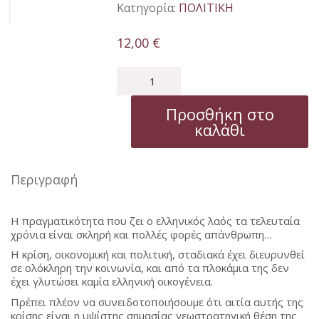
Κατηγορία:
ΠΟΛΙΤΙΚΗ
12,00
€
Η
ΕΛΛΑΔΑ
ΣΤΗ
Προσθήκη στο
ΔΙΝΗ
καλάθι
ΤΗΣ
ΠΑΓΚΟΣΜΙΑΣ
ΣΚΑΚΙΕΡΑΣ
ποσότητα
Περιγραφή
Η πραγματικότητα που ζει ο ελληνικός λαός τα τελευταία
χρόνια είναι σκληρή και πολλές φορές απάνθρωπη…
Η κρίση, οικονομική και πολιτική, σταδιακά έχει διευρυνθεί
σε ολόκληρη την κοινωνία, και από τα πλοκάμια της δεν
έχει γλυτώσει καμία ελληνική οικογένεια.
Πρέπει πλέον να συνειδοτοποιήσουμε ότι αιτία αυτής της
κρίσης είναι η υψίστης σημασίας γεωστρατηγική θέση της