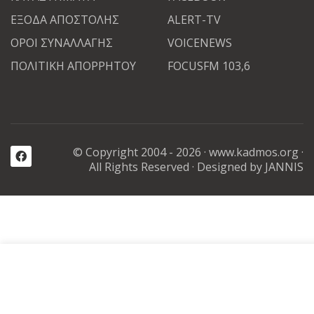
ΕΞΟΔΑ ΑΠΟΣΤΟΛΗΣ
ALERT-TV
ΟΡΟΙ ΣΥΝΑΛΛΑΓΗΣ
VOICENEWS
ΠΟΛΙΤΙΚΗ ΑΠΟΡΡΗΤΟΥ
FOCUSFM 103,6
© Copyright 2004 - 2026 ·
www.kadmos.org
·
All Rights Reserved
· Designed by JANNIS
Καλωσορίσατε στην διαδικτυακή αγορά μας
Τα cookies βοηθούν στην παροχή των υπηρεσιών μας, στην βε
της εμπειρίας