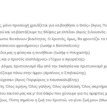
, μόνο προσευχή χρειάζεται για να βοηθήσει ο Θεός» (Άγιος Πα
ύ και να βαστάζουμε τις θλίψεις με ελπίδα» (Άγιος Σιλουανός
ρωποι θα κάνουν βιαιότητες. Ο Χριστός, όμως, θα φροντίζει τα 
υ ταπεινού φρονήματος» (Ιωσήφ ο Βατοπεδινός)
ίδια μας η φύση και η συνήθεια» (Ιωσήφ ο Ησυχαστής)
ς και ο Χριστός εύσπλαχνος» (Τύχων ο Αγιορείτης)
Δόγμα, Χριστιανισμό έξω από την Εκκλησία και Χριστιανισμό 
χτίζουμε πάνω στην άμμο» (Αρσένιος ο Σπηλαιώτης)
σεύχεσαι» (Άγιος Πορφύριος ο Καυσοκαλυβίτης)
άπη, Όλος ειρήνη, Όλος γαλήνη, Όλος αγαλλίαση, Όλος σκιρτήμ
ου εαυτού μας και μ’ ένα δάκρυ που χύνουμε για τις αμαρτίες 
εως. Πίστη σημαίνει η ζωή του Χριστού, να γίνει ζωή μου» (Μω