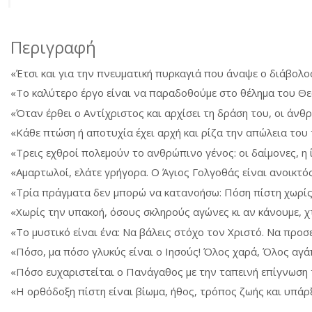
Περιγραφή
«Έτσι και για την πνευματική πυρκαγιά που άναψε ο διάβολος
«Το καλύτερο έργο είναι να παραδοθούμε στο θέλημα του Θεο
«Όταν έρθει ο Αντίχριστος και αρχίσει τη δράση του, οι άνθ
«Κάθε πτώση ή αποτυχία έχει αρχή και ρίζα την απώλεια το
«Τρεις εχθροί πολεμούν το ανθρώπινο γένος: οι δαίμονες, η 
«Αμαρτωλοί, ελάτε γρήγορα. Ο Άγιος Γολγοθάς είναι ανοικτό
«Τρία πράγματα δεν μπορώ να κατανοήσω: Πόση πίστη χωρίς 
«Χωρίς την υπακοή, όσους σκληρούς αγώνες κι αν κάνουμε, 
«Το μυστικό είναι ένα: Να βάλεις στόχο τον Χριστό. Να προ
«Πόσο, μα πόσο γλυκύς είναι ο Ιησούς! Όλος χαρά, Όλος αγ
«Πόσο ευχαριστείται ο Πανάγαθος με την ταπεινή επίγνωση τ
«Η ορθόδοξη πίστη είναι βίωμα, ήθος, τρόπος ζωής και υπάρξ