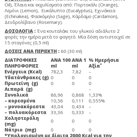
Oil), Έλαια και εκχυλίσματα από: Πορτοκάλι (Orange),
Λεμόνι (Lemon), Ευκάλυπτο (Eucalyptus), Εχινάκεια
(Echinakea), Φασκόμηλο (Sage), Κάρδαμο (Cardamon),
Δενδρολίβανο (Rosemary).
ΔΟΣΟΛΟΓΙΑ
:
Ένα κουταλάκι του γλυκού αδιάλυτο 2
φορές την ημέρα μετά το φαγητό. Mία δόση αντιστοιχεί σε
15 σταγόνες (0,5 ml)
ΔΟΣΕΙΣ ΑΝΑ ΠΕΡΙΕΚΤΗ
:
60 (30 ml)
ΔΙΑΤΡΟΦΙΚΕΣ
ΑΝΑ 100
ΑΝΑ 1
% Ημερήσια
*
ΠΛΗΡΟΦΟΡΙΕΣ
ml
ml
Αξία
Ενέργεια (Kcal)
782,3
7,82
–
Υδατάνθρακες (g)
0
0
0
Πρωτείνη (g)
0
0
0
Λιπαρά (g)
–
Συνολικά
86,96
0,868
1,33%
– κορεσμένα
10,56
0,111
0,555%
– μονοακόρεστα
43,04
0,434
–
– πολυακόρεστα
33,36
0,333
–
Χοληστερόλη
0
0
0
(mg)
Nάτριο (mg)
0
0
0
*Υπολογισμένη με δίαιτα 2000 Κ
cal
για την