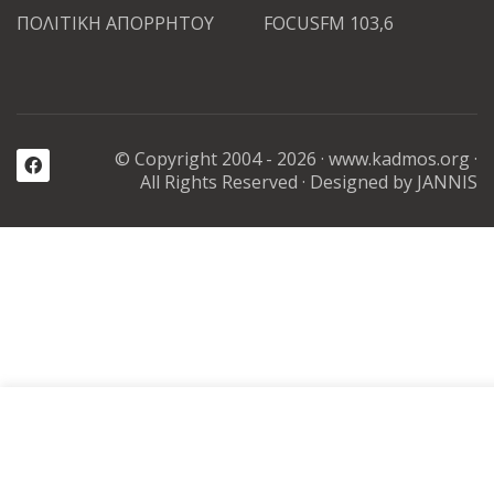
ΠΟΛΙΤΙΚΗ ΑΠΟΡΡΗΤΟΥ
FOCUSFM 103,6
© Copyright 2004 - 2026 ·
www.kadmos.org
·
All Rights Reserved
· Designed by JANNIS
Καλωσορίσατε στην διαδικτυακή αγορά μας
Τα cookies βοηθούν στην παροχή των υπηρεσιών μας, στην βε
της εμπειρίας