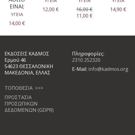
ΥΓΕΙΑ
ΥΓΕΙΑ
ΥΓΕΙΑ
ΕΙΝΑΙ;
12,00
€
16,00
€
14,90
€
ΥΓΕΙΑ
Original
Η
11,00
€
price
τρέχουσα
14,00
€
was:
τιμή
16,00 €.
είναι:
11,00 €.
ΕΚΔΟΣΕΙΣ ΚΑΔΜΟΣ
Πληροφορίες:
Ερμού 46
2310 252320
54623 ΘΕΣΣΑΛΟΝΙΚΗ
E-Mail:
info@kadmos.org
ΜΑΚΕΔΟΝΙΑ, ΕΛΛΑΣ
ΤΟΠΟΘΕΣΙΑ >>>
ΠΡΟΣΤΑΣΙΑ
ΠΡΟΣΩΠΙΚΩΝ
ΔΕΔΟΜΕΝΩΝ (GDPR)