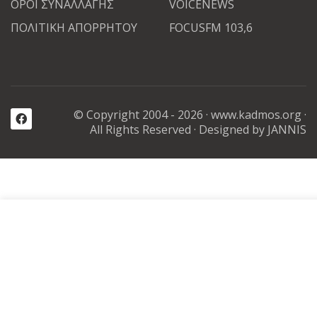
ΟΡΟΙ ΣΥΝΑΛΛΑΓΗΣ
VOICENEWS
ΠΟΛΙΤΙΚΗ ΑΠΟΡΡΗΤΟΥ
FOCUSFM 103,6
© Copyright 2004 - 2026 ·
www.kadmos.org
·
All Rights Reserved
· Designed by JANNIS
Καλωσορίσατε στην διαδικτυακή αγορά μας
Τα cookies βοηθούν στην παροχή των υπηρεσιών μας, στην βε
της εμπειρίας
περιήγησής σας, καθώς και στην αναλυση της επισκεψιμότητας
Χρησιμοποιώντας τις υπηρεσίες μας, συμφωνείτε με την αποδο