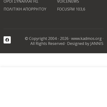
ΟΡΟΙ ΣΥΝΑΛΛΑΓΗΣ
VOICENEWS
ΠΟΛΙΤΙΚΗ ΑΠΟΡΡΗΤΟΥ
FOCUSFM 103,6
© Copyright 2004 - 2026 ·
www.kadmos.org
·
All Rights Reserved
· Designed by JANNIS
Καλωσορίσατε στην διαδικτυακή αγορά μας
Τα cookies βοηθούν στην παροχή των υπηρεσιών μας, στην βε
της εμπειρίας
περιήγησής σας, καθώς και στην αναλυση της επισκεψιμότητας
Χρησιμοποιώντας τις υπηρεσίες μας, συμφωνείτε με την αποδο