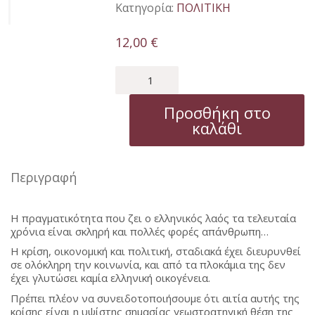
Κατηγορία:
ΠΟΛΙΤΙΚΗ
12,00
€
Η
ΕΛΛΑΔΑ
ΣΤΗ
Προσθήκη στο
ΔΙΝΗ
καλάθι
ΤΗΣ
ΠΑΓΚΟΣΜΙΑΣ
ΣΚΑΚΙΕΡΑΣ
ποσότητα
Περιγραφή
Η πραγματικότητα που ζει ο ελληνικός λαός τα τελευταία
χρόνια είναι σκληρή και πολλές φορές απάνθρωπη…
Η κρίση, οικονομική και πολιτική, σταδιακά έχει διευρυνθεί
σε ολόκληρη την κοινωνία, και από τα πλοκάμια της δεν
έχει γλυτώσει καμία ελληνική οικογένεια.
Πρέπει πλέον να συνειδοτοποιήσουμε ότι αιτία αυτής της
κρίσης είναι η υψίστης σημασίας γεωστρατηγική θέση της