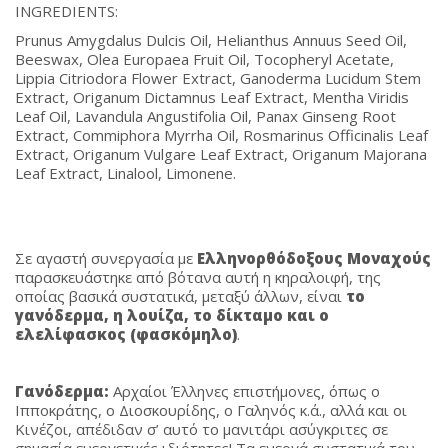
INGREDIENTS:
Prunus Amygdalus Dulcis Oil, Helianthus Annuus Seed Oil,
Beeswax, Olea Europaea Fruit Oil, Tocopheryl Acetate,
Lippia Citriodora Flower Extract, Ganoderma Lucidum Stem
Extract, Origa­num Dictamnus Leaf Extract, Mentha Viridis
Leaf Oil, Lavandula Angustifolia Oil, Panax Gin­seng Root
Extract, Commiphora Myrrha Oil, Rosmarinus Officinalis Leaf
Extract, Origanum Vulgare Leaf Extract, Origanum Majorana
Leaf Extract, Linalool, Limonene.
Σε αγαστή συνεργασία με
Ελληνορθόδοξους Μοναχούς
παρασκευάστηκε από βότανα αυτή η κηραλοιφή, της
οποίας βασικά συστατικά, μεταξύ άλλων, είναι
το
γανόδερμα, η λουίζα, το δίκταμο και ο
ελελίφασκος (φασκόμηλο)
.
Γανόδερμα:
Αρχαίοι Έλληνες επιστήμονες, όπως ο
Ιπποκράτης, ο Διοσκουρίδης, ο Γαληνός κ.ά., αλλά και οι
Κινέζοι, απέδιδαν σ’ αυτό το μανιτάρι ασύγκριτες σε