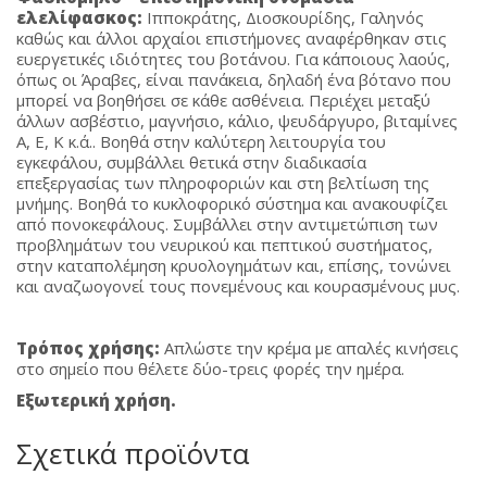
ελελίφασκος:
Ιπποκράτης, Διοσκουρίδης, Γαληνός
καθώς και άλλοι αρχαίοι επιστήμονες αναφέρθηκαν στις
ευεργετικές ιδιότητες του βοτάνου. Για κάποιους λαούς,
όπως οι Άραβες, είναι πανάκεια, δηλαδή ένα βότανο που
μπορεί να βοηθήσει σε κάθε ασθένεια. Περιέχει μεταξύ
άλλων ασβέστιο, μαγνήσιο, κάλιο, ψευδάργυρο, βιταμίνες
Α, Ε, Κ κ.ά.. Βοηθά στην καλύτερη λειτουργία του
εγκεφάλου, συμβάλλει θετικά στην διαδικασία
επεξεργασίας των πληροφοριών και στη βελτίωση της
μνήμης. Βοηθά το κυκλοφορικό σύστημα και ανακουφίζει
από πονοκεφάλους. Συμβάλλει στην αντιμετώπιση των
προβλημάτων του νευρικού και πεπτικού συστήματος,
στην καταπολέμηση κρυολογημάτων και, επίσης, τονώνει
και αναζωογονεί τους πονεμένους και κουρασμένους μυς.
T
ρόπος χρήσης:
Απλώστε την κρέμα με απαλές κινήσεις
στο σημείο που θέλετε δύο-τρεις φορές την ημέρα.
Εξωτερική χρήση.
Σχετικά προϊόντα