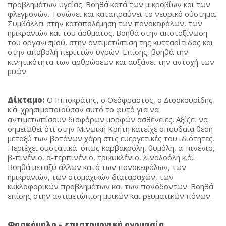
προβλημάτων υγείας. Βοηθά κατά των μικροβίων και των
φλεγμονών. Τονώνει και καταπραΰνει το νευρικό σύστημα.
Συμβάλλει στην καταπολέμηση των πονοκεφάλων, των
ημικρανιών και του άσθματος. Βοηθά στην αποτοξίνωση
του οργανισμού, στην αντιμετώπιση της κυτταρίτιδας και
στην αποβολή περιττών υγρών. Επίσης, βοηθά την
κινητικότητα των αρθρώσεων και αυξάνει την αντοχή των
μυών.
Δίκταμο:
Ο Ιπποκράτης, ο Θεόφραστος, ο Διοσκουρίδης
κ.ά. χρησιμοποιούσαν αυτό το φυτό για να
αντιμετωπίσουν διαφόρων μορφών ασθένειες. Αξίζει να
σημειωθεί ότι στην Μινωική Κρήτη κατείχε σπουδαία θέση
μεταξύ των βοτάνων χάρη στις ευεργετικές του ιδιότητες.
Περιέχει συστατικά όπως καρβακρόλη, θυμόλη, α-πινένιο,
β-πινένιο, α-τερπινένιο, τρικυκλένιο, λιναλοόλη κ.ά..
Βοηθά μεταξύ άλλων κατά των πονοκεφάλων, των
ημικρανιών, των στομαχικών διαταραχών, των
κυκλοφορικών προβλημάτων και των πονόδοντων. Βοηθά
επίσης στην αντιμετώπιση μυϊκών και ρευματικών πόνων.
Φασκόμηλο – επιστημονική ονομασία