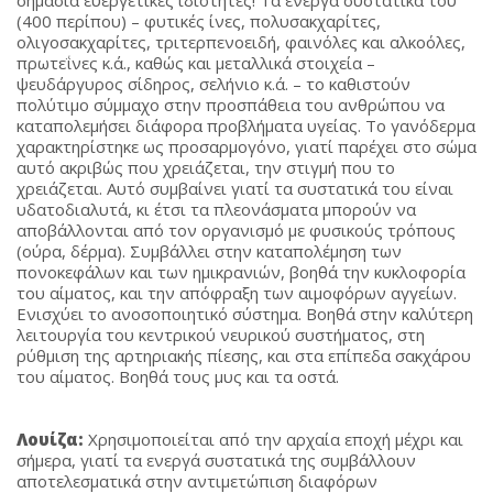
σημασία ευεργετικές ιδιότητες! Τα ενεργά συστατικά του
(400 περίπου) – φυτικές ίνες, πολυσακχαρίτες,
ολιγοσακχαρίτες, τριτερπενοειδή, φαινόλες και αλκοόλες,
πρωτεΐνες κ.ά., καθώς και μεταλλικά στοιχεία –
ψευδάργυρος σίδηρος, σελήνιο κ.ά. – το καθιστούν
πολύτιμο σύμμαχο στην προσπάθεια του ανθρώπου να
καταπολεμήσει διάφορα προβλήματα υγείας. Το γανόδερμα
χαρακτηρίστηκε ως προσαρμογόνο, γιατί παρέχει στο σώμα
αυτό ακριβώς που χρειάζεται, την στιγμή που το
χρειάζεται. Αυτό συμβαίνει γιατί τα συστατικά του είναι
υδατοδιαλυτά, κι έτσι τα πλεονάσματα μπορούν να
αποβάλλονται από τον οργανισμό με φυσικούς τρόπους
(ούρα, δέρμα). Συμβάλλει στην καταπολέμηση των
πονοκεφάλων και των ημικρανιών, βοηθά την κυκλοφορία
του αίματος, και την απόφραξη των αιμοφόρων αγγείων.
Ενισχύει το ανοσοποιητικό σύστημα. Βοηθά στην καλύτερη
λειτουργία του κεντρικού νευρικού συστήματος, στη
ρύθμιση της αρτηριακής πίεσης, και στα επίπεδα σακχάρου
του αίματος. Βοηθά τους μυς και τα οστά.
Λουίζα:
Χρησιμοποιείται από την αρχαία εποχή μέχρι και
σήμερα, γιατί τα ενεργά συστατικά της συμβάλλουν
αποτελεσματικά στην αντιμετώπιση διαφόρων